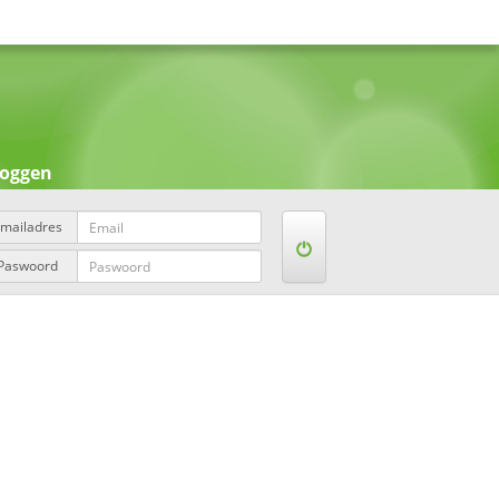
loggen
mailadres
Paswoord