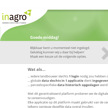
Goede middag
!
Blijkbaar bent u momenteel niet ingelogd.
Gelukkig kunnen wij u daar bij helpen!
Maak een keuze uit de volgende opties.
Wat als...
... iedere landbouwer slechts
1 login
nodig zou hebben om
... globale
data slechts in 1 applicatie
dient
ingegeve
... perceelsspecifieke
data historisch opgeslagen
werd
Met dit gecentraliseerd platform proberen we de digita
te vereenvoudigen.
Elke applicatie op dit platform maakt gebruikt van de ce
telkens opnieuw dezelfde data overal invullen.